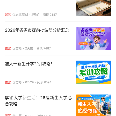
置顶
优志愿原创
2天前
阅读 2147
2026年各省市提前批波动分析汇总
置顶
优志愿
2天前
阅读 7487
准大一新生开学军训攻略！
置顶
优志愿
07-29
阅读 6594
解锁大学新生活：26届新生入学必
备攻略
置顶
优志愿
07-17
阅读 1.4万