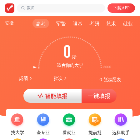
教师
下载APP
山东政法学院
中国语言文学类
安徽
高考
军警
强基
考研
艺术
就业
0
所
适合你的大学
成绩
批次
0 张志愿表
智能填报
一键填报
找大学
查专业
看就业
提前批
选科助手