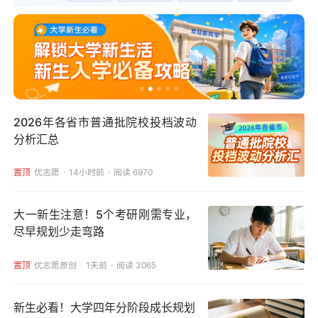
2026年各省市普通批院校投档波动
分析汇总
置顶
优志愿
14小时前
阅读 6970
大一新生注意！5个考研刚需专业，
尽早规划少走弯路
置顶
优志愿原创
1天前
阅读 3065
新生必看！大学四年分阶段成长规划