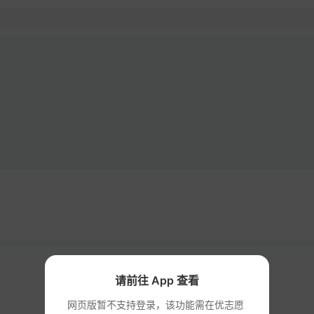
计划
录取
请前往 App 查看
网页版暂不支持登录，该功能需在优志愿 