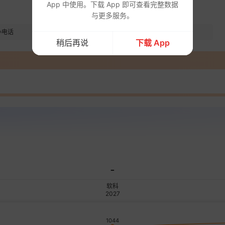
App 中使用。下载 App 即可查看完整数据
与更多服务。
办电话
地址
稍后再说
下载 App
-
软科
2027
1044