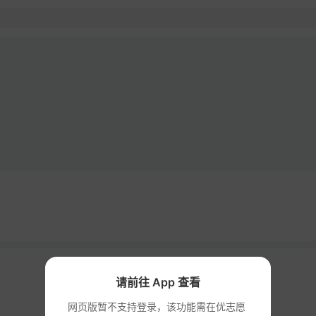
计划
录取
请前往 App 查看
网页版暂不支持登录，该功能需在优志愿 