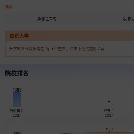
简介
招生官网
招
数说大学
升学就业等数据需在 App 中查看，点击下载优志愿 App
院校排名
1363
-
易度排名
校友会
2027
2027
1180
1363
200
250