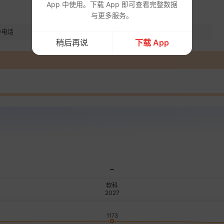
App 中使用。下载 App 即可查看完整数据
与更多服务。
办电话
地址
稍后再说
下载 App
-
软科
2027
1173