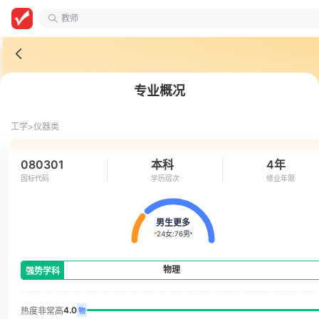
教师
山东政法学院
中国语言文学类
专业概况
工学>
仪器类
080301
本科
4年
国标代码
学历层次
修业年限
男生更多
24女
:
76男
物理
强势学科
4.0
热度非常高
物