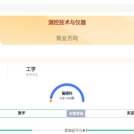
测控技术与仪器
就业方向
工学
授予学位
偏理科
0文
:
100理
数学
英
中等学科
4.1
薪酬超平均