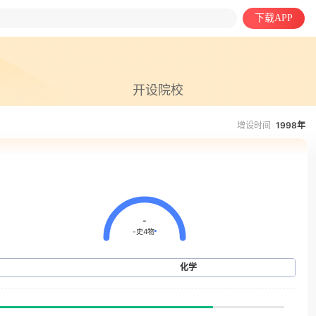
下载APP
开设院校
增设时间
1998年
-
-史
4物
语
化学