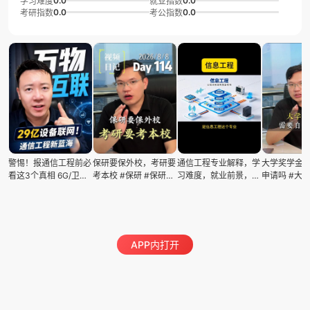
0.0
0.0
学习难度
就业指数
0.0
0.0
考研指数
考公指数
警惕！报通信工程前必
保研要保外校，考研要
通信工程专业解释，学
大学奖学金
看这3个真相 6G/卫星/
考本校 #保研 #保研考
习难度，就业前景，推
申请吗 #大学
机器人联网才是未来！
研 #保研规划 #升学规
荐院校
学金 #保研 
普通家庭学通信工程怎
划 #升学
么选学校？北邮/电子
科大VS杭电/重邮？耿
老师拆解就业真相！#
APP内打开
高考志愿 #未来高薪专
业 #物联网时代 #6G通
信