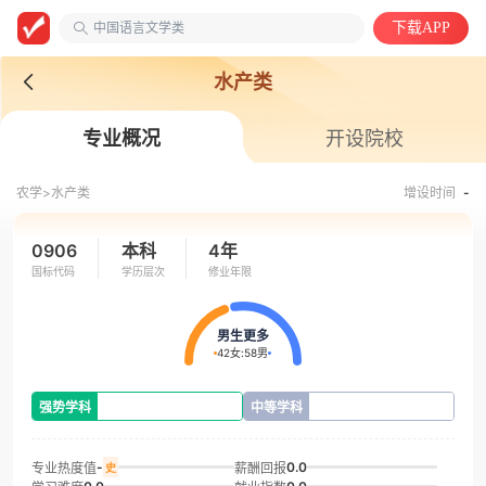
安徽第二医学院
中国语言文学类
下载APP
水产类
专业概况
开设院校
农学>
水产类
增设时间
-
0906
本科
4年
国标代码
学历层次
修业年限
男生更多
42女
:
58男
强势学科
中等学科
-
0.0
专业热度值
薪酬回报
史