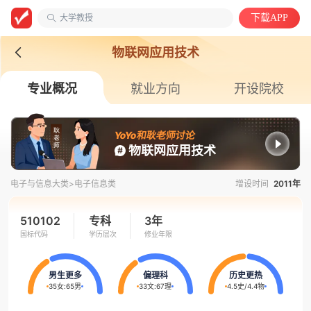
大学教授
下载APP
安徽第二医学院
中国语言文学类
物联网应用技术
专业概况
就业方向
开设院校
YoYo和耿老师讨论
物联网应用技术
电子与信息大类>
电子信息类
增设时间
2011年
510102
专科
3年
国标代码
学历层次
修业年限
男生更多
偏理科
历史更热
35女
:
65男
33文
:
67理
4.5史
/
4.4物