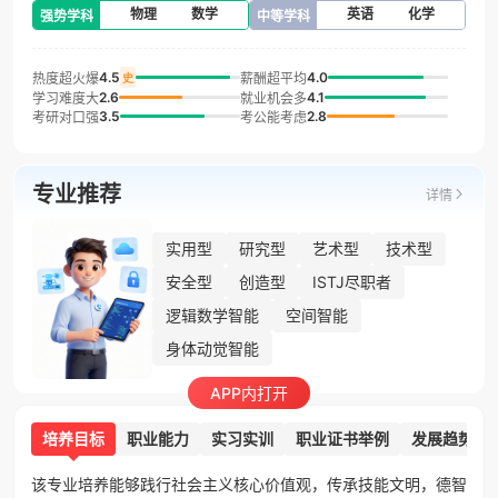
物理
数学
英语
化学
强势学科
中等学科
4.5
4.0
热度超火爆
薪酬超平均
史
2.6
4.1
学习难度大
就业机会多
3.5
2.8
考研对口强
考公能考虑
专业推荐
详情
实用型
研究型
艺术型
技术型
安全型
创造型
ISTJ尽职者
逻辑数学智能
空间智能
身体动觉智能
APP内打开
培养目标
职业能力
实习实训
职业证书举例
发展趋势
该专业培养能够践行社会主义核心价值观，传承技能文明，德智