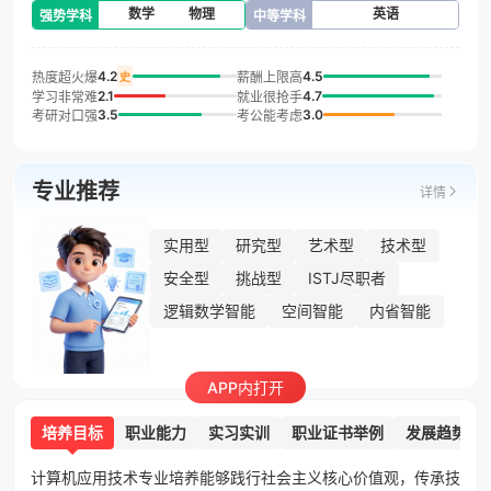
数学
物理
英语
强势学科
中等学科
4.2
4.5
热度超火爆
薪酬上限高
史
2.1
4.7
学习非常难
就业很抢手
3.5
3.0
考研对口强
考公能考虑
专业推荐
详情
实用型
研究型
艺术型
技术型
安全型
挑战型
ISTJ尽职者
逻辑数学智能
空间智能
内省智能
APP内打开
培养目标
职业能力
实习实训
职业证书举例
发展趋势
计算机应用技术专业培养能够践行社会主义核心价值观，传承技