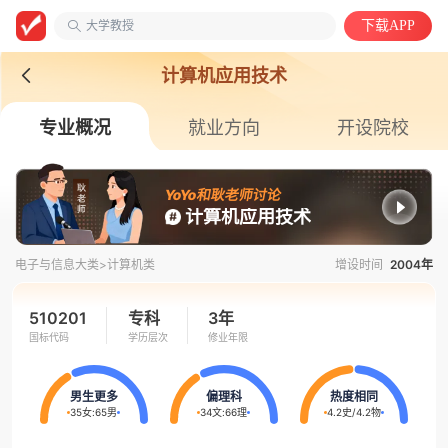
大学教授
下载APP
安徽第二医学院
中国语言文学类
计算机应用技术
专业概况
就业方向
开设院校
YoYo和耿老师讨论
计算机应用技术
电子与信息大类>
计算机类
增设时间
2004年
510201
专科
3年
国标代码
学历层次
修业年限
男生更多
偏理科
热度相同
35女
:
65男
34文
:
66理
4.2史
/
4.2物