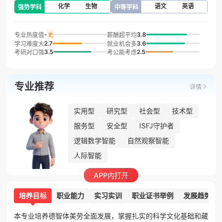
化学
生物
语文
英语
强势学科
中等学科
-
3.8
专业热度值
薪酬超平均
史
2.7
3.6
学习难度大
就业机会多
3.5
2.5
考研对口强
考公能考虑
专业推荐
详情
实用型
研究型
社会型
技术型
服务型
安全型
ISFJ守护者
逻辑数学智能
自然观察智能
人际智能
APP内打开
培养目标
职业能力
实习实训
职业证书举例
发展趋势
本专业培养德智体美劳全面发展，掌握扎实的科学文化基础和藏