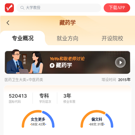
大学教授
下载APP
安徽第二医学院
中国语言文学类
藏药学
专业概况
就业方向
开设院校
YoYo和耿老师讨论
藏药学
医药卫生大类>
中医药类
增设时间
2015年
520413
专科
3年
国标代码
学历层次
修业年限
女生更多
偏文科
58女
:
42男
69文
:
31理