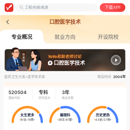
工程/机械/能源
下载APP
太原理工大学
临床医学类
口腔医学技术
专业概况
就业方向
开设院校
YoYo和耿老师讨论
口腔医学技术
医药卫生大类>
医学技术类
增设时间
2004年
520504
专科
3年
国标代码
学历层次
修业年限
女生更多
偏理科
历史更热
81女
:
19男
39文
:
61理
4.5史
/
3.1物