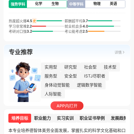
化学
生物
物理
英语
强势学科
中等学科
4.5
3.7
热度超火爆
薪酬超平均
史
2.2
4.0
学习非常难
就业机会多
3.2
2.5
考研对口强
考公能考虑
专业推荐
详情
实用型
研究型
社会型
技术型
服务型
安全型
ISTJ尽职者
身体动觉智能
逻辑数学智能
人际智能
APP内打开
培养目标
职业能力
实习实训
职业证书举例
发展趋势
本专业培养德智体美劳全面发展，掌握扎实的科学文化基础和口