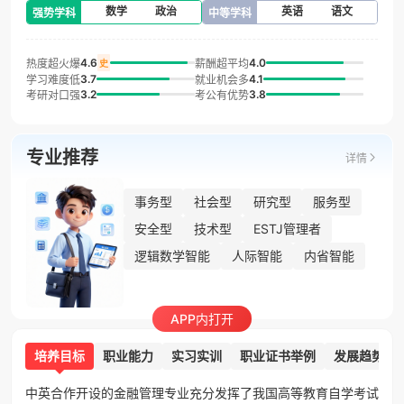
数学
政治
英语
语文
强势学科
中等学科
4.6
4.0
热度超火爆
薪酬超平均
史
3.7
4.1
学习难度低
就业机会多
3.2
3.8
考研对口强
考公有优势
专业推荐
详情
事务型
社会型
研究型
服务型
安全型
技术型
ESTJ管理者
逻辑数学智能
人际智能
内省智能
APP内打开
培养目标
职业能力
实习实训
职业证书举例
发展趋势
中英合作开设的金融管理专业充分发挥了我国高等教育自学考试