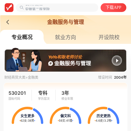
农/林/牧/渔
下载APP
安徽第二医学院
自动化类
金融服务与管理
专业概况
就业方向
开设院校
YoYo和耿老师讨论
金融服务与管理
财经商贸大类>
金融类
增设时间
2004年
530201
专科
3年
国标代码
学历层次
修业年限
女生更多
偏文科
历史更热
62女
:
38男
59文
:
41理
4.6史
/
3.2物