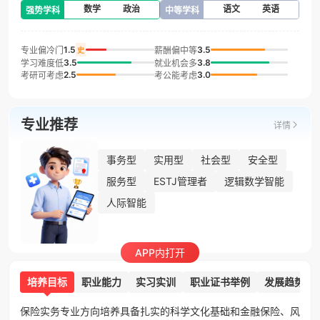
数学
政治
语文
英语
强势学科
中等学科
1.5
3.5
专业偏冷门
薪酬偏中等
史
3.5
3.8
学习难度低
就业机会多
2.5
3.0
考研可考虑
考公能考虑
专业推荐
详情
事务型
实用型
社会型
安全型
服务型
ESTJ管理者
逻辑数学智能
人际智能
APP内打开
培养目标
职业能力
实习实训
职业证书举例
发展趋势
保险实务专业方向培养具备扎实的科学文化基础和金融保险、风