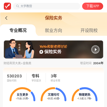
大学教授
下载APP
安徽第二医学院
中国语言文学类
保险实务
专业概况
就业方向
开设院校
YoYo和耿老师讨论
保险实务
财经商贸大类>
金融类
增设时间
2004年
530203
专科
3年
国标代码
学历层次
修业年限
女生更多
文理均可
物理更热
75女
:
25男
55文
:
45理
1.5史
/
2.7物