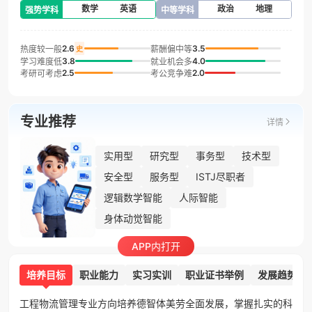
数学
英语
政治
地理
强势学科
中等学科
2.6
3.5
热度较一般
薪酬偏中等
史
3.8
4.0
学习难度低
就业机会多
2.5
2.0
考研可考虑
考公竞争难
专业推荐
详情
实用型
研究型
事务型
技术型
安全型
服务型
ISTJ尽职者
逻辑数学智能
人际智能
身体动觉智能
APP内打开
培养目标
职业能力
实习实训
职业证书举例
发展趋势
工程物流管理专业方向培养德智体美劳全面发展，掌握扎实的科