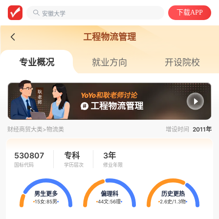
工程/机械/能源
下载APP
安徽大学
计算机类
工程物流管理
专业概况
就业方向
开设院校
YoYo和耿老师讨论
工程物流管理
财经商贸大类>
物流类
增设时间
2011年
530807
专科
3年
国标代码
学历层次
修业年限
男生更多
偏理科
历史更热
15女
:
85男
44文
:
56理
2.6史
/
1.3物