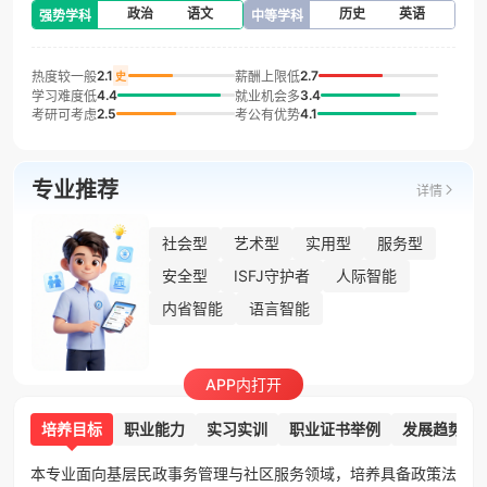
政治
语文
历史
英语
强势学科
中等学科
2.1
2.7
热度较一般
薪酬上限低
史
4.4
3.4
学习难度低
就业机会多
2.5
4.1
考研可考虑
考公有优势
专业推荐
详情
社会型
艺术型
实用型
服务型
安全型
ISFJ守护者
人际智能
内省智能
语言智能
APP内打开
培养目标
职业能力
实习实训
职业证书举例
发展趋势
本专业面向基层民政事务管理与社区服务领域，培养具备政策法