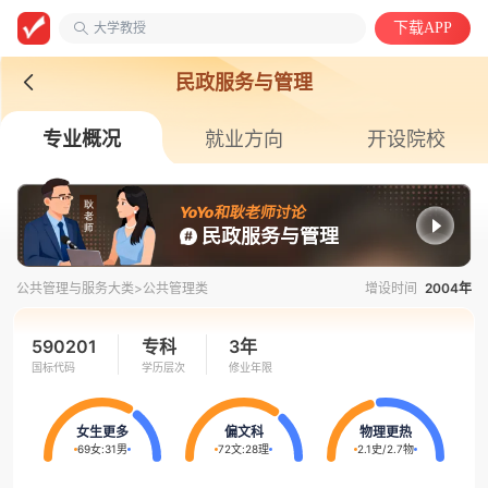
大学教授
下载APP
安徽第二医学院
中国语言文学类
民政服务与管理
专业概况
就业方向
开设院校
YoYo和耿老师讨论
民政服务与管理
公共管理与服务大类>
公共管理类
增设时间
2004年
590201
专科
3年
国标代码
学历层次
修业年限
女生更多
偏文科
物理更热
69女
:
31男
72文
:
28理
2.1史
/
2.7物