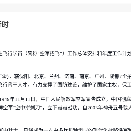
行时
生飞行学员（简称“空军招飞”）工作总体安排和年度工作计
飞局，辖沈阳、北京、兰州、济南、南京、广州、成都7个
飞行骨干人才，有力支撑了国防建设，维护了国家主权，保
49年11月11日，中国人民解放军空军宣告成立，中国彻底
空军“空中拼刺刀”，立下赫赫战功。自2003年神舟五号载
发展中壮大，已经成为一支由多兵机种组成的现代化战略性军