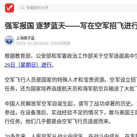
大学教授
安徽医科大学
自动化类
强军报国 逐梦蓝天——写在空军招飞进
上海国子监
2023-10-28 09:24
5193次阅读
根据教育部、公安部和军委政治工作部关于空军选拔高中
29日（星期日）进行
。
空军飞行人员是国家的特殊人才和宝贵资源。空军设立招
任务，还为国家培养选拔航天员和海军航空兵输送了大批
中国人民解放军空军自诞生起，谱写了战功卓著的历史。19
参战，在设备落后、实战经验不足的情况下，敢与美国王牌
行任务，他们几乎都是由空军飞行员选拔而来。
70多年来，人民空军从战火中诞生，在战斗中成长，在