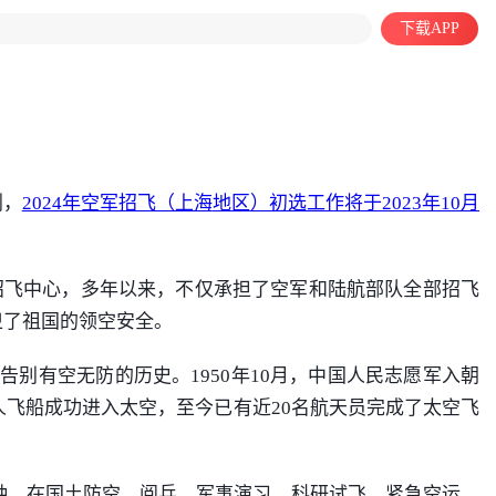
下载APP
划，
2024年空军招飞（上海
地区
）初选工作将于2023年10月
招飞中心，多年以来，不仅承担了空军和陆航部队全部招飞
卫了祖国的领空安全。
告别有空无防的历史。1950年10月，中国人民志愿军入朝
人飞船成功进入太空，至今已有近20名航天员完成了太空飞
种，在国土防空、阅兵、军事演习、
科研
试飞、紧急空运、