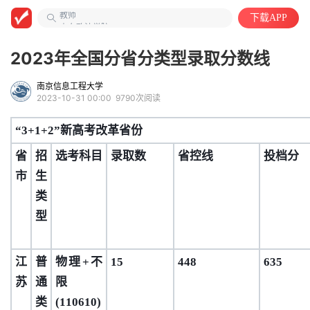
教师
下载APP
山东政法学院
中国语言文学类
2023年全国分省分类型录取分数线
南京信息工程大学
2023-10-31 00:00
9790次阅读
“3+1+2”新高考改革省份
省
招
选考科目
录取数
省控线
投档分
市
生
类
型
江
普
物理
+不
15
448
635
苏
通
限
类
(110610)