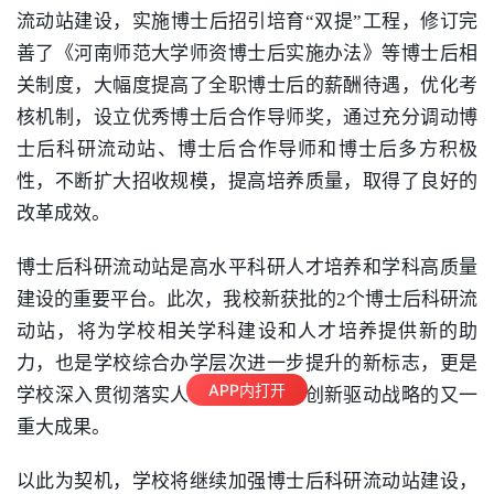
流动站建设，实施博士后招引培育“双提”工程，修订完
善了《
河南师范大学
师资博士后实施办法》等博士后相
关制度，大幅度提高了全职博士后的薪酬待遇，优化考
核机制，设立优秀博士后合作导师奖，通过充分调动博
士后
科研
流动站、博士后合作导师和博士后多方积极
性，不断扩大招收规模，提高培养质量，取得了良好的
改革成效。
博士后
科研
流动站是高水平
科研
人才培养和学科高质量
建设的重要平台。此次，我校新获批的2个博士后
科研
流
动站，将为学校相关学科建设和人才培养提供新的助
力，也是学校综合办学层次进一步提升的新标志，更是
APP内打开
学校深入贯彻落实人才强校战略和创新驱动战略的又一
重大成果。
以此为契机，学校将继续加强博士后
科研
流动站建设，