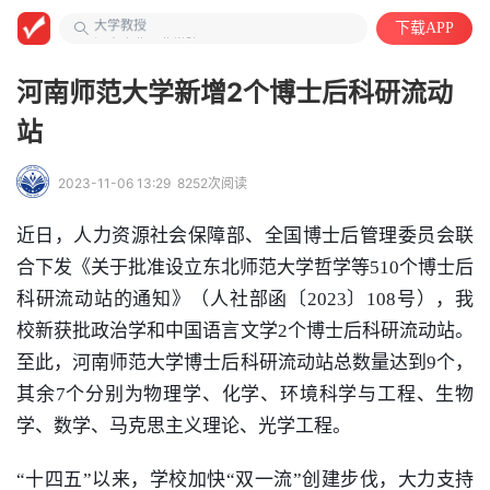
大学教授
下载APP
河南农业职业学院
计算机类
河南师范大学新增2个博士后科研流动
站
2023-11-06 13:29
8252次阅读
近日，
人力资源
社会保障部、全国博士后管理委员会联
合下发《关于批准设立
东北师范大学
哲学
等510个博士后
科研
流动站的通知》（人社部函〔2023〕108号），我
校新获批政治学和中国语言
文学
2个博士后
科研
流动站。
至此，
河南师范大学
博士后
科研
流动站总数量达到9个，
其余7个分别为
物理学
、
化学
、
环境科学与工程
、生物
学、数学、
马克思主义理论
、光学工程。
“十四五”以来，学校加快“双一流”创建步伐，大力支持