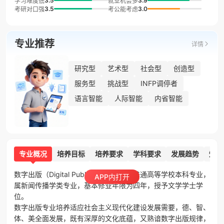
3.5
3.9
学习难度低
就业机会多
3.5
3.0
考研对口强
考公能考虑
专业推荐
详情
研究型
艺术型
社会型
创造型
服务型
挑战型
INFP调停者
语言智能
人际智能
内省智能
专业概况
培养目标
培养要求
学科要求
发展趋势
知识
数字出版（Digital Publishing）是一门普通高等学校本科专业，
APP内打开
属新闻传播学类专业，基本修业年限为四年，授予文学学士学
位。

数字出版专业培养适应社会主义现代化建设发展需要，德、智、
体、美全面发展，既有深厚的文化底蕴，又熟谙数字出版规律，