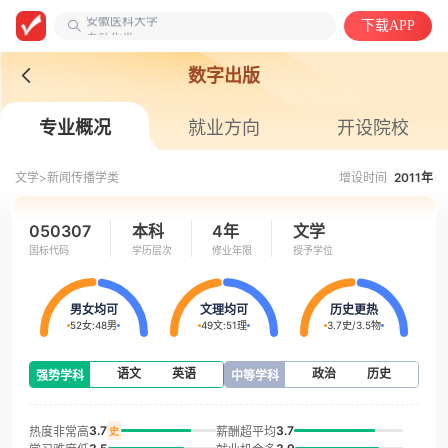
大学教授
下载APP
安徽医科大学
自动化类
数字出版
专业概况
就业方向
开设院校
文学>
新闻传播学类
增设时间
2011年
050307
本科
4年
文学
国标代码
学历层次
修业年限
授予学位
男女均可
文理均可
历史更热
52女
:
48男
49文
:
51理
3.7史
/
3.5物
语文
英语
政治
历史
强势学科
中等学科
3.7
3.7
热度非常高
薪酬超平均
史