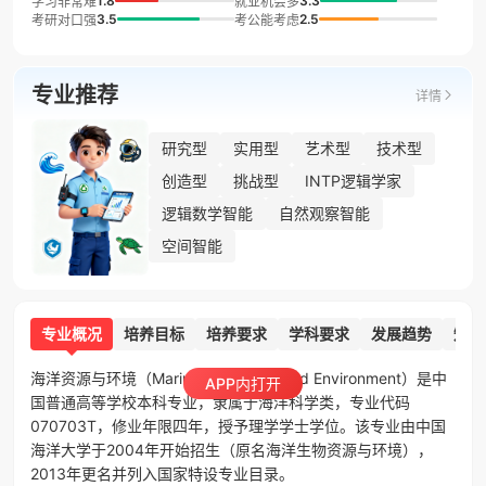
1.8
3.3
学习非常难
就业机会多
3.5
2.5
考研对口强
考公能考虑
专业推荐
详情
研究型
实用型
艺术型
技术型
创造型
挑战型
INTP逻辑学家
逻辑数学智能
自然观察智能
空间智能
专业概况
培养目标
培养要求
学科要求
发展趋势
知识
海洋资源与环境（Marine Resources and Environment）是中
APP内打开
国普通高等学校本科专业，隶属于海洋科学类，专业代码
070703T，修业年限四年，授予理学学士学位。该专业由中国
海洋大学于2004年开始招生（原名海洋生物资源与环境），
2013年更名并列入国家特设专业目录。
