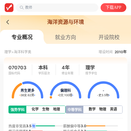
教师
下载APP
山东政法学院
中国语言文学类
海洋资源与环境
专业概况
就业方向
开设院校
理学>
海洋科学类
增设时间
2010年
070703
本科
4年
理学
国标代码
学历层次
修业年限
授予学位
男生更多
偏理科
-
38女
:
62男
0文
:
100理
-史
3.5物
化学
生物
地理
数学
物理
英语
强势学科
中等学科
3.5
3.0
热度非常高
薪酬偏中等
物