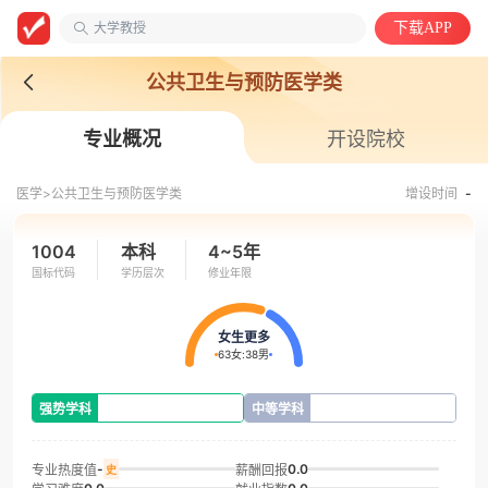
大学教授
下载APP
安徽医科大学
自动化类
公共卫生与预防医学类
专业概况
开设院校
医学>
公共卫生与预防医学类
增设时间
-
1004
本科
4~5年
国标代码
学历层次
修业年限
女生更多
63女
:
38男
强势学科
中等学科
-
0.0
专业热度值
薪酬回报
史