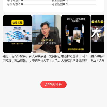
0.0
0.0
学习难度
就业指数
0.0
0.0
考研指数
考公指数
通信工程专业解释，学
大学奖学金，需要自己
香港护照能做什么|五
最好和最差专
习难度，就业前景，推
申请吗 #大学 #大学奖
大获取香港身份途径
专业 #选专业
荐院校
学金 #保研 #大一新生
志愿填报 #
APP内打开