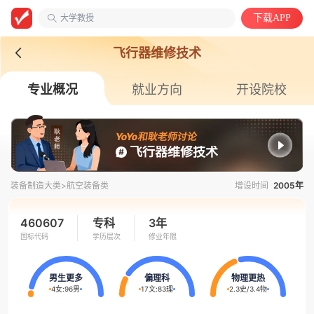
大学教授
下载APP
安徽第二医学院
中国语言文学类
飞行器维修技术
专业概况
就业方向
开设院校
YoYo和耿老师讨论
飞行器维修技术
装备制造大类>
航空装备类
增设时间
2005年
460607
专科
3年
国标代码
学历层次
修业年限
男生更多
偏理科
物理更热
4女
:
96男
17文
:
83理
2.3史
/
3.4物