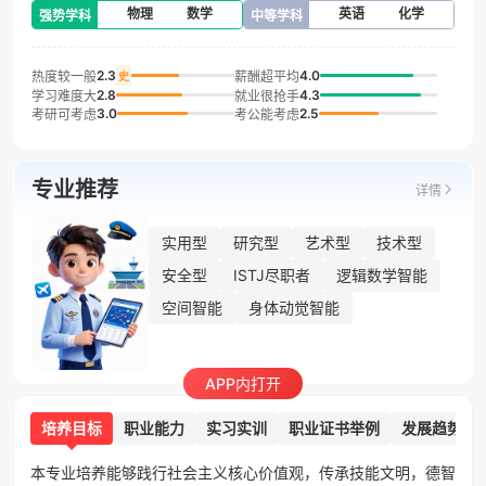
物理
数学
英语
化学
强势学科
中等学科
2.3
4.0
热度较一般
薪酬超平均
史
2.8
4.3
学习难度大
就业很抢手
3.0
2.5
考研可考虑
考公能考虑
专业推荐
详情
实用型
研究型
艺术型
技术型
安全型
ISTJ尽职者
逻辑数学智能
空间智能
身体动觉智能
APP内打开
培养目标
职业能力
实习实训
职业证书举例
发展趋势
本专业培养能够践行社会主义核心价值观，传承技能文明，德智