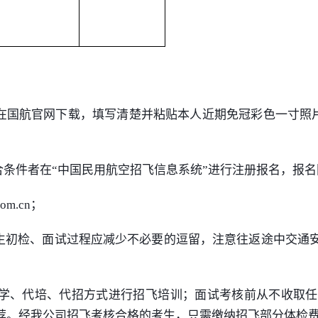
在国航官网下载，填写清楚并粘贴本人近期免冠彩色一寸照
“中国民用航空招飞信息系统”进行注册报名，报名网址为：http:
om.cn；
考生初检、面试过程应减少不必要的逗留，注意往返途中交通
办学、代培、代招方式进行招飞
培训
；面试考核前从不收取任
荐。经我公司招飞考核合格的考生，只需缴纳招飞部分体检